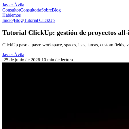
Javier Ávila
Consultor
Consultoría
Sobre
Blog
Hablemos
→
Inicio
/
Blog
/
Tutorial ClickUp
Tutorial ClickUp: gestión de proyectos all-
ClickUp paso a paso: workspace, spaces, lists, tareas, custom fields,
Javier Ávila
·
25 de junio de 2026
·
10 min
de lectura