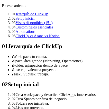
En este artículo
01
Jerarquía de ClickUp
02
Setup inicial
03
Vistas disponibles (15+)
04
Custom fields esenciales
05
Automations
06
ClickUp vs Asana vs Notion
01
Jerarquía de ClickUp
Workspace: tu cuenta.
Space: área grande (Marketing, Operaciones).
Folder: agrupación dentro de Space.
List: equivalente a proyecto.
Task / Subtask: trabajo.
02
Setup inicial
01
Crea workspace y desactiva ClickApps innecesarios.
02
Crea Spaces por área del negocio.
03
Folders por iniciativa.
04
Lists por proyecto.