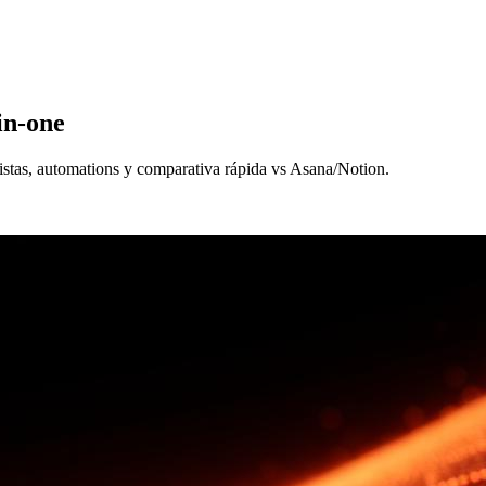
in-one
 vistas, automations y comparativa rápida vs Asana/Notion.