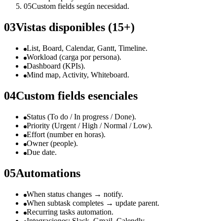
05
Custom fields según necesidad.
03
Vistas disponibles (15+)
List, Board, Calendar, Gantt, Timeline.
Workload (carga por persona).
Dashboard (KPIs).
Mind map, Activity, Whiteboard.
04
Custom fields esenciales
Status (To do / In progress / Done).
Priority (Urgent / High / Normal / Low).
Effort (number en horas).
Owner (people).
Due date.
05
Automations
When status changes → notify.
When subtask completes → update parent.
Recurring tasks automation.
Integraciones: Slack, Gmail, Calendly.