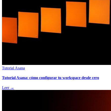
Tutorial Asana
Tutorial Asana: cómo configurar tu workspace desde cero
Leer
→