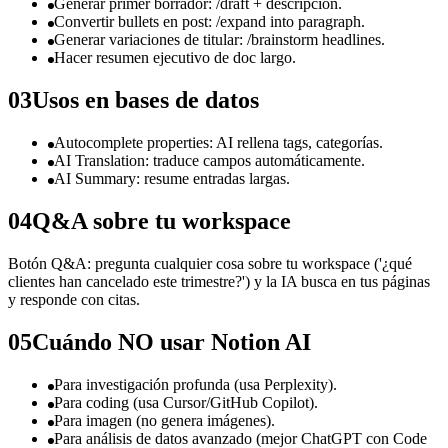
Generar primer borrador: /draft + descripción.
Convertir bullets en post: /expand into paragraph.
Generar variaciones de titular: /brainstorm headlines.
Hacer resumen ejecutivo de doc largo.
03
Usos en bases de datos
Autocomplete properties: AI rellena tags, categorías.
AI Translation: traduce campos automáticamente.
AI Summary: resume entradas largas.
04
Q&A sobre tu workspace
Botón Q&A: pregunta cualquier cosa sobre tu workspace ('¿qué
clientes han cancelado este trimestre?') y la IA busca en tus páginas
y responde con citas.
05
Cuándo NO usar Notion AI
Para investigación profunda (usa Perplexity).
Para coding (usa Cursor/GitHub Copilot).
Para imagen (no genera imágenes).
Para análisis de datos avanzado (mejor ChatGPT con Code