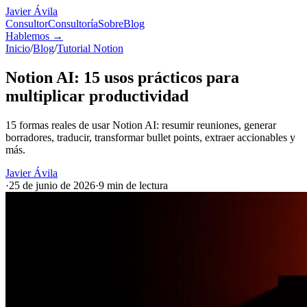
Javier Ávila
Consultor
Consultoría
Sobre
Blog
Hablemos
→
Inicio
/
Blog
/
Tutorial Notion
Notion AI: 15 usos prácticos para
multiplicar productividad
15 formas reales de usar Notion AI: resumir reuniones, generar
borradores, traducir, transformar bullet points, extraer accionables y
más.
Javier Ávila
·
25 de junio de 2026
·
9 min
de lectura