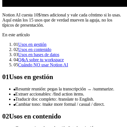
Notion AI cuesta 10$/mes adicional y vale cada céntimo si lo usas.
Aquí están los 15 usos que de verdad mueven la aguja, no los
típicos de presentación.
En este artículo
01
Usos en gestión
02
Usos en contenido
03
Usos en bases de datos
04
Q&A sobre tu workspace
05
Cuándo NO usar Notion AI
01
Usos en gestión
Resumir reunión: pegas la transcripción → /summarize.
Extraer accionables: /find action items.
Traducir doc completo: /translate to English.
Cambiar tono: /make more formal / casual / direct.
02
Usos en contenido