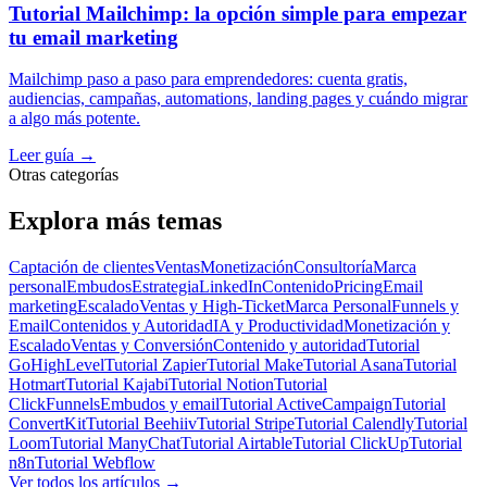
Tutorial Mailchimp: la opción simple para empezar
tu email marketing
Mailchimp paso a paso para emprendedores: cuenta gratis,
audiencias, campañas, automations, landing pages y cuándo migrar
a algo más potente.
Leer guía
→
Otras categorías
Explora más temas
Captación de clientes
Ventas
Monetización
Consultoría
Marca
personal
Embudos
Estrategia
LinkedIn
Contenido
Pricing
Email
marketing
Escalado
Ventas y High-Ticket
Marca Personal
Funnels y
Email
Contenidos y Autoridad
IA y Productividad
Monetización y
Escalado
Ventas y Conversión
Contenido y autoridad
Tutorial
GoHighLevel
Tutorial Zapier
Tutorial Make
Tutorial Asana
Tutorial
Hotmart
Tutorial Kajabi
Tutorial Notion
Tutorial
ClickFunnels
Embudos y email
Tutorial ActiveCampaign
Tutorial
ConvertKit
Tutorial Beehiiv
Tutorial Stripe
Tutorial Calendly
Tutorial
Loom
Tutorial ManyChat
Tutorial Airtable
Tutorial ClickUp
Tutorial
n8n
Tutorial Webflow
Ver todos los artículos
→