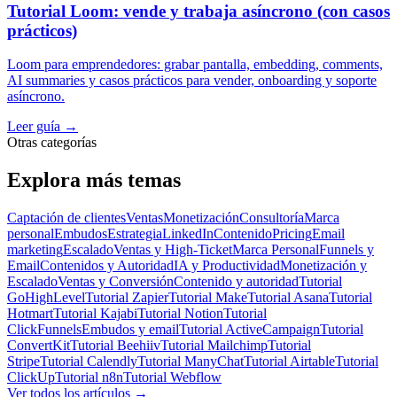
Tutorial Loom: vende y trabaja asíncrono (con casos
prácticos)
Loom para emprendedores: grabar pantalla, embedding, comments,
AI summaries y casos prácticos para vender, onboarding y soporte
asíncrono.
Leer guía
→
Otras categorías
Explora más temas
Captación de clientes
Ventas
Monetización
Consultoría
Marca
personal
Embudos
Estrategia
LinkedIn
Contenido
Pricing
Email
marketing
Escalado
Ventas y High-Ticket
Marca Personal
Funnels y
Email
Contenidos y Autoridad
IA y Productividad
Monetización y
Escalado
Ventas y Conversión
Contenido y autoridad
Tutorial
GoHighLevel
Tutorial Zapier
Tutorial Make
Tutorial Asana
Tutorial
Hotmart
Tutorial Kajabi
Tutorial Notion
Tutorial
ClickFunnels
Embudos y email
Tutorial ActiveCampaign
Tutorial
ConvertKit
Tutorial Beehiiv
Tutorial Mailchimp
Tutorial
Stripe
Tutorial Calendly
Tutorial ManyChat
Tutorial Airtable
Tutorial
ClickUp
Tutorial n8n
Tutorial Webflow
Ver todos los artículos
→