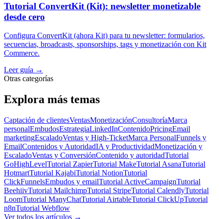
Tutorial ConvertKit (Kit): newsletter monetizable
desde cero
Configura ConvertKit (ahora Kit) para tu newsletter: formularios,
secuencias, broadcasts, sponsorships, tags y monetización con Kit
Commerce.
Leer guía
→
Otras categorías
Explora más temas
Captación de clientes
Ventas
Monetización
Consultoría
Marca
personal
Embudos
Estrategia
LinkedIn
Contenido
Pricing
Email
marketing
Escalado
Ventas y High-Ticket
Marca Personal
Funnels y
Email
Contenidos y Autoridad
IA y Productividad
Monetización y
Escalado
Ventas y Conversión
Contenido y autoridad
Tutorial
GoHighLevel
Tutorial Zapier
Tutorial Make
Tutorial Asana
Tutorial
Hotmart
Tutorial Kajabi
Tutorial Notion
Tutorial
ClickFunnels
Embudos y email
Tutorial ActiveCampaign
Tutorial
Beehiiv
Tutorial Mailchimp
Tutorial Stripe
Tutorial Calendly
Tutorial
Loom
Tutorial ManyChat
Tutorial Airtable
Tutorial ClickUp
Tutorial
n8n
Tutorial Webflow
Ver todos los artículos
→