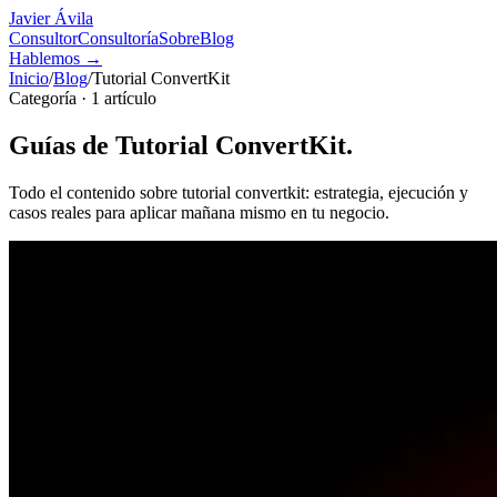
Javier Ávila
Consultor
Consultoría
Sobre
Blog
Hablemos
→
Inicio
/
Blog
/
Tutorial ConvertKit
Categoría ·
1
artículo
Guías de
Tutorial ConvertKit
.
Todo el contenido sobre
tutorial convertkit
: estrategia, ejecución y
casos reales para aplicar mañana mismo en tu negocio.