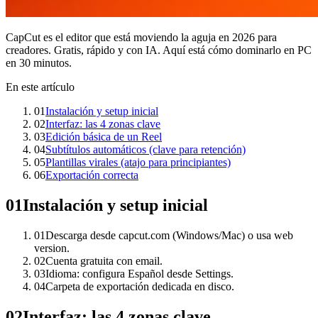
CapCut es el editor que está moviendo la aguja en 2026 para
creadores. Gratis, rápido y con IA. Aquí está cómo dominarlo en PC
en 30 minutos.
En este artículo
01
Instalación y setup inicial
02
Interfaz: las 4 zonas clave
03
Edición básica de un Reel
04
Subtítulos automáticos (clave para retención)
05
Plantillas virales (atajo para principiantes)
06
Exportación correcta
01
Instalación y setup inicial
01
Descarga desde capcut.com (Windows/Mac) o usa web
version.
02
Cuenta gratuita con email.
03
Idioma: configura Español desde Settings.
04
Carpeta de exportación dedicada en disco.
02
Interfaz: las 4 zonas clave