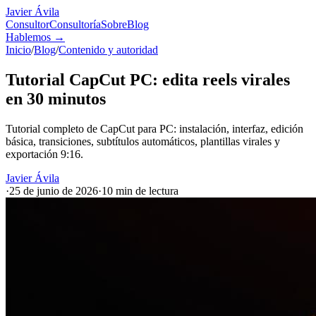
Javier Ávila
Consultor
Consultoría
Sobre
Blog
Hablemos
→
Inicio
/
Blog
/
Contenido y autoridad
Tutorial CapCut PC: edita reels virales
en 30 minutos
Tutorial completo de CapCut para PC: instalación, interfaz, edición
básica, transiciones, subtítulos automáticos, plantillas virales y
exportación 9:16.
Javier Ávila
·
25 de junio de 2026
·
10 min
de lectura