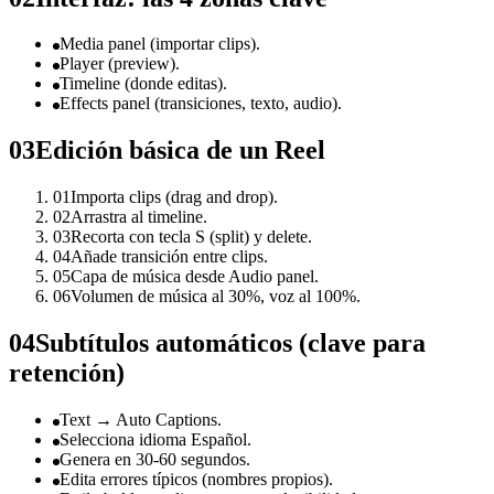
Media panel (importar clips).
Player (preview).
Timeline (donde editas).
Effects panel (transiciones, texto, audio).
03
Edición básica de un Reel
01
Importa clips (drag and drop).
02
Arrastra al timeline.
03
Recorta con tecla S (split) y delete.
04
Añade transición entre clips.
05
Capa de música desde Audio panel.
06
Volumen de música al 30%, voz al 100%.
04
Subtítulos automáticos (clave para
retención)
Text → Auto Captions.
Selecciona idioma Español.
Genera en 30-60 segundos.
Edita errores típicos (nombres propios).