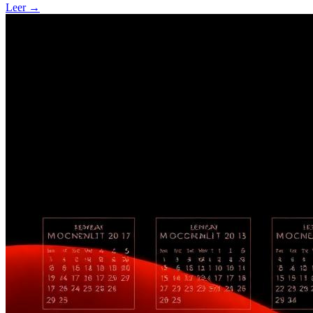
Leer
→