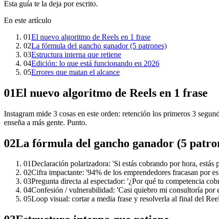
Esta guía te la deja por escrito.
En este artículo
01
El nuevo algoritmo de Reels en 1 frase
02
La fórmula del gancho ganador (5 patrones)
03
Estructura interna que retiene
04
Edición: lo que está funcionando en 2026
05
Errores que matan el alcance
01
El nuevo algoritmo de Reels en 1 frase
Instagram mide 3 cosas en este orden: retención los primeros 3 segund
enseña a más gente. Punto.
02
La fórmula del gancho ganador (5 patro
01
Declaración polarizadora: 'Si estás cobrando por hora, estás 
02
Cifra impactante: '94% de los emprendedores fracasan por est
03
Pregunta directa al espectador: '¿Por qué tu competencia cobra
04
Confesión / vulnerabilidad: 'Casi quiebro mi consultoría por e
05
Loop visual: cortar a media frase y resolverla al final del Reel