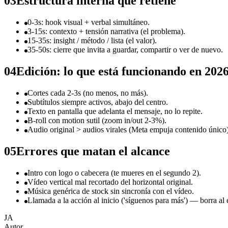
03
Estructura interna que retiene
0-3s: hook visual + verbal simultáneo.
3-15s: contexto + tensión narrativa (el problema).
15-35s: insight / método / lista (el valor).
35-50s: cierre que invita a guardar, compartir o ver de nuevo.
04
Edición: lo que está funcionando en 202
Cortes cada 2-3s (no menos, no más).
Subtítulos siempre activos, abajo del centro.
Texto en pantalla que adelanta el mensaje, no lo repite.
B-roll con motion sutil (zoom in/out 2-3%).
Audio original > audios virales (Meta empuja contenido único)
05
Errores que matan el alcance
Intro con logo o cabecera (te mueres en el segundo 2).
Vídeo vertical mal recortado del horizontal original.
Música genérica de stock sin sincronía con el vídeo.
Llamada a la acción al inicio ('síguenos para más') — borra al 
JA
Autor