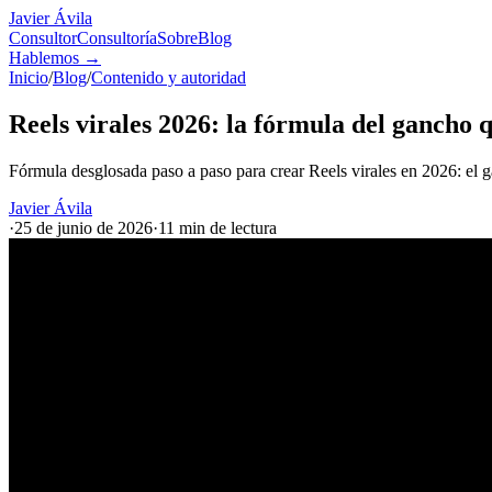
Javier Ávila
Consultor
Consultoría
Sobre
Blog
Hablemos
→
Inicio
/
Blog
/
Contenido y autoridad
Reels virales 2026: la fórmula del gancho 
Fórmula desglosada paso a paso para crear Reels virales en 2026: el g
Javier Ávila
·
25 de junio de 2026
·
11 min
de lectura