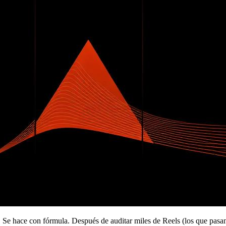
. Se hace con fórmula. Después de auditar miles de Reels (los que pasa