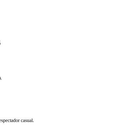
6
.
espectador casual.