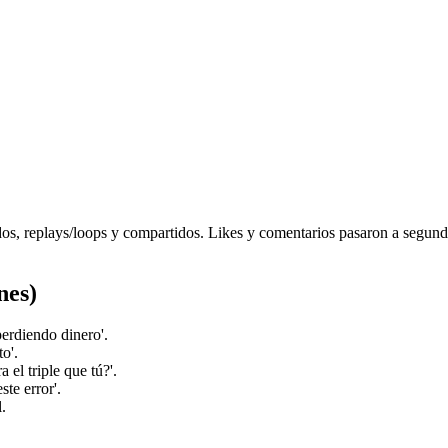
os, replays/loops y compartidos. Likes y comentarios pasaron a segundo
nes)
perdiendo dinero'.
o'.
 el triple que tú?'.
ste error'.
.