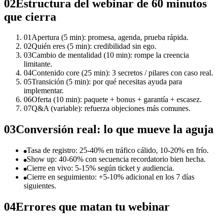
02
Estructura del webinar de 60 minutos
que cierra
01
Apertura (5 min): promesa, agenda, prueba rápida.
02
Quién eres (5 min): credibilidad sin ego.
03
Cambio de mentalidad (10 min): rompe la creencia
limitante.
04
Contenido core (25 min): 3 secretos / pilares con caso real.
05
Transición (5 min): por qué necesitas ayuda para
implementar.
06
Oferta (10 min): paquete + bonus + garantía + escasez.
07
Q&A (variable): refuerza objeciones más comunes.
03
Conversión real: lo que mueve la aguja
Tasa de registro: 25-40% en tráfico cálido, 10-20% en frío.
Show up: 40-60% con secuencia recordatorio bien hecha.
Cierre en vivo: 5-15% según ticket y audiencia.
Cierre en seguimiento: +5-10% adicional en los 7 días
siguientes.
04
Errores que matan tu webinar