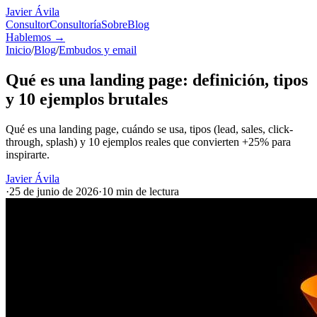
Javier Ávila
Consultor
Consultoría
Sobre
Blog
Hablemos
→
Inicio
/
Blog
/
Embudos y email
Qué es una landing page: definición, tipos
y 10 ejemplos brutales
Qué es una landing page, cuándo se usa, tipos (lead, sales, click-
through, splash) y 10 ejemplos reales que convierten +25% para
inspirarte.
Javier Ávila
·
25 de junio de 2026
·
10 min
de lectura