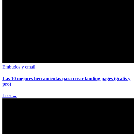
Embudos y email
Las 10 mejores herramientas para crear landing pages (gratis y
pro)
Leer
→