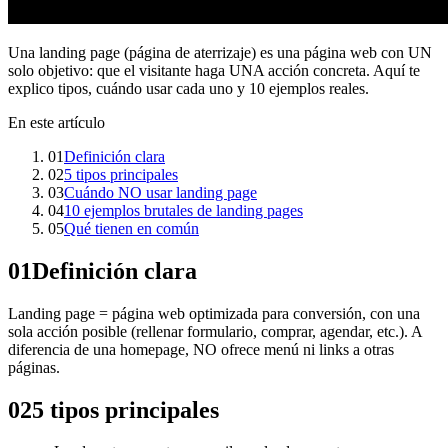
Una landing page (página de aterrizaje) es una página web con UN
solo objetivo: que el visitante haga UNA acción concreta. Aquí te
explico tipos, cuándo usar cada uno y 10 ejemplos reales.
En este artículo
01
Definición clara
02
5 tipos principales
03
Cuándo NO usar landing page
04
10 ejemplos brutales de landing pages
05
Qué tienen en común
01
Definición clara
Landing page = página web optimizada para conversión, con una
sola acción posible (rellenar formulario, comprar, agendar, etc.). A
diferencia de una homepage, NO ofrece menú ni links a otras
páginas.
02
5 tipos principales