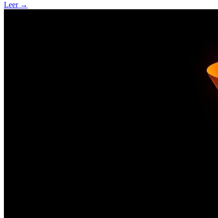
Leer
→