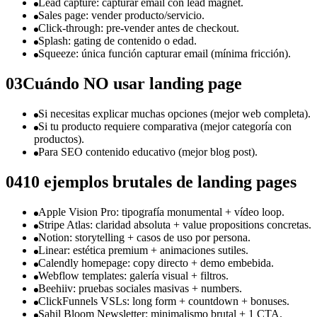
Lead capture: capturar email con lead magnet.
Sales page: vender producto/servicio.
Click-through: pre-vender antes de checkout.
Splash: gating de contenido o edad.
Squeeze: única función capturar email (mínima fricción).
03
Cuándo NO usar landing page
Si necesitas explicar muchas opciones (mejor web completa).
Si tu producto requiere comparativa (mejor categoría con
productos).
Para SEO contenido educativo (mejor blog post).
04
10 ejemplos brutales de landing pages
Apple Vision Pro: tipografía monumental + vídeo loop.
Stripe Atlas: claridad absoluta + value propositions concretas.
Notion: storytelling + casos de uso por persona.
Linear: estética premium + animaciones sutiles.
Calendly homepage: copy directo + demo embebida.
Webflow templates: galería visual + filtros.
Beehiiv: pruebas sociales masivas + numbers.
ClickFunnels VSLs: long form + countdown + bonuses.
Sahil Bloom Newsletter: minimalismo brutal + 1 CTA.