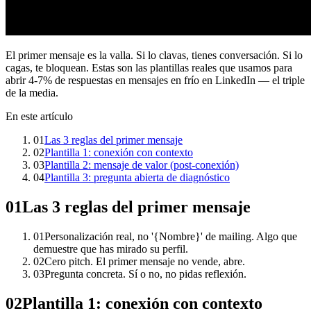
El primer mensaje es la valla. Si lo clavas, tienes conversación. Si lo
cagas, te bloquean. Estas son las plantillas reales que usamos para
abrir 4-7% de respuestas en mensajes en frío en LinkedIn — el triple
de la media.
En este artículo
01
Las 3 reglas del primer mensaje
02
Plantilla 1: conexión con contexto
03
Plantilla 2: mensaje de valor (post-conexión)
04
Plantilla 3: pregunta abierta de diagnóstico
01
Las 3 reglas del primer mensaje
01
Personalización real, no '{Nombre}' de mailing. Algo que
demuestre que has mirado su perfil.
02
Cero pitch. El primer mensaje no vende, abre.
03
Pregunta concreta. Sí o no, no pidas reflexión.
02
Plantilla 1: conexión con contexto