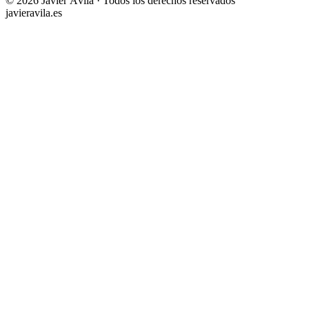
©
2026
Javier Ávila · Todos los derechos reservados
javieravila.es