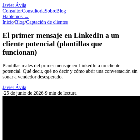
Javier Ávila
Consultor
Consultoría
Sobre
Blog
Hablemos
→
Inicio
/
Blog
/
Captación de clientes
El primer mensaje en LinkedIn a un
cliente potencial (plantillas que
funcionan)
Plantillas reales del primer mensaje en LinkedIn a un cliente
potencial. Qué decir, qué no decir y cómo abrir una conversación sin
sonar a vendedor desesperado.
Javier Ávila
·
25 de junio de 2026
·
9 min
de lectura