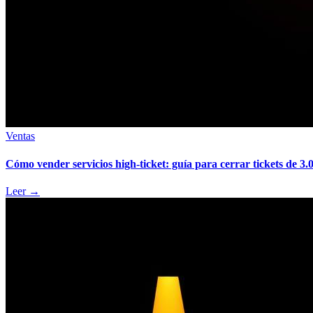
Ventas
Cómo vender servicios high-ticket: guía para cerrar tickets de 3.
Leer
→