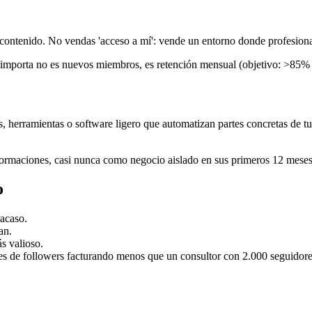
 contenido. No vendas 'acceso a mí': vende un entorno donde profesional
 importa no es nuevos miembros, es retención mensual (objetivo: >85% 
as, herramientas o software ligero que automatizan partes concretas de t
ormaciones, casi nunca como negocio aislado en sus primeros 12 meses
o
racaso.
an.
s valioso.
es de followers facturando menos que un consultor con 2.000 seguidor