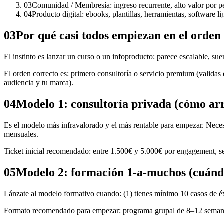
03
Comunidad / Membresía: ingreso recurrente, alto valor por pe
04
Producto digital: ebooks, plantillas, herramientas, software li
03
Por qué casi todos empiezan en el orden
El instinto es lanzar un curso o un infoproducto: parece escalable, s
El orden correcto es: primero consultoría o servicio premium (validas
audiencia y tu marca).
04
Modelo 1: consultoría privada (cómo ar
Es el modelo más infravalorado y el más rentable para empezar. Necesi
mensuales.
Ticket inicial recomendado: entre 1.500€ y 5.000€ por engagement, 
05
Modelo 2: formación 1-a-muchos (cuándo
Lánzate al modelo formativo cuando: (1) tienes mínimo 10 casos de éxi
Formato recomendado para empezar: programa grupal de 8–12 semanas 