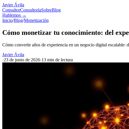
Javier Ávila
Consultor
Consultoría
Sobre
Blog
Hablemos
→
Inicio
/
Blog
/
Monetización
Cómo monetizar tu conocimiento: del expert
Cómo convertir años de experiencia en un negocio digital escalable:
Javier Ávila
·
23 de junio de 2026
·
13 min
de lectura