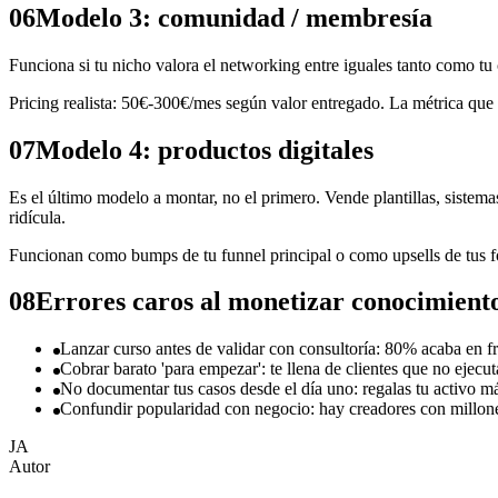
06
Modelo 3: comunidad / membresía
Funciona si tu nicho valora el networking entre iguales tanto como tu
Pricing realista: 50€-300€/mes según valor entregado. La métrica que
07
Modelo 4: productos digitales
Es el último modelo a montar, no el primero. Vende plantillas, sistem
ridícula.
Funcionan como bumps de tu funnel principal o como upsells de tus f
08
Errores caros al monetizar conocimient
Lanzar curso antes de validar con consultoría: 80% acaba en f
Cobrar barato 'para empezar': te llena de clientes que no ejecut
No documentar tus casos desde el día uno: regalas tu activo má
Confundir popularidad con negocio: hay creadores con millon
JA
Autor