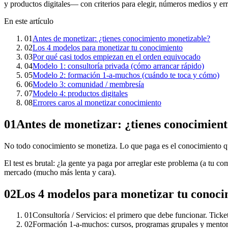
y productos digitales— con criterios para elegir, números medios y er
En este artículo
01
Antes de monetizar: ¿tienes conocimiento monetizable?
02
Los 4 modelos para monetizar tu conocimiento
03
Por qué casi todos empiezan en el orden equivocado
04
Modelo 1: consultoría privada (cómo arrancar rápido)
05
Modelo 2: formación 1-a-muchos (cuándo te toca y cómo)
06
Modelo 3: comunidad / membresía
07
Modelo 4: productos digitales
08
Errores caros al monetizar conocimiento
01
Antes de monetizar: ¿tienes conocimien
No todo conocimiento se monetiza. Lo que paga es el conocimiento qu
El test es brutal: ¿la gente ya paga por arreglar este problema (a tu c
mercado (mucho más lenta y cara).
02
Los 4 modelos para monetizar tu conoci
01
Consultoría / Servicios: el primero que debe funcionar. Ticke
02
Formación 1-a-muchos: cursos, programas grupales y mentorí